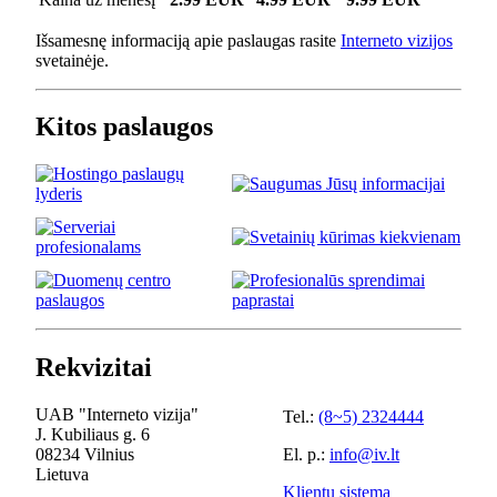
Išsamesnę informaciją apie paslaugas rasite
Interneto vizijos
svetainėje.
Kitos paslaugos
Rekvizitai
UAB "Interneto vizija"
Tel.:
(8~5) 2324444
J. Kubiliaus g. 6
08234 Vilnius
El. p.:
info@iv.lt
Lietuva
Klientų sistema