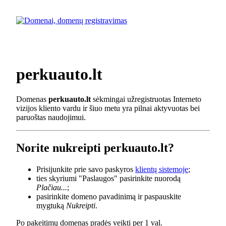
perkuauto.lt
Domenas
perkuauto.lt
sėkmingai užregistruotas Interneto
vizijos kliento vardu ir šiuo metu yra pilnai aktyvuotas bei
paruoštas naudojimui.
Norite nukreipti perkuauto.lt?
Prisijunkite prie savo paskyros
klientų sistemoje
;
ties skyriumi "Paslaugos" pasirinkite nuorodą
Plačiau...
;
pasirinkite domeno pavadinimą ir paspauskite
mygtuką
Nukreipti
.
Po pakeitimų domenas pradės veikti per 1 val.