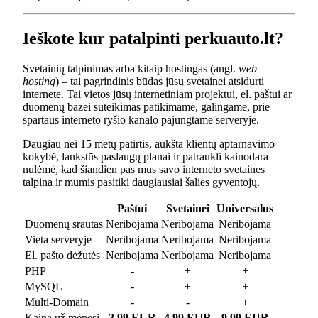
Ieškote kur patalpinti perkuauto.lt?
Svetainių talpinimas arba kitaip hostingas (angl.
web
hosting
) – tai pagrindinis būdas jūsų svetainei atsidurti
internete. Tai vietos jūsų internetiniam projektui, el. paštui ar
duomenų bazei suteikimas patikimame, galingame, prie
spartaus interneto ryšio kanalo pajungtame serveryje.
Daugiau nei 15 metų patirtis, aukšta klientų aptarnavimo
kokybė, lankstūs paslaugų planai ir patraukli kainodara
nulėmė, kad šiandien pas mus savo interneto svetaines
talpina ir mumis pasitiki daugiausiai šalies gyventojų.
Paštui
Svetainei
Universalus
Duomenų srautas
Neribojama
Neribojama
Neribojama
Vieta serveryje
Neribojama
Neribojama
Neribojama
El. pašto dėžutės
Neribojama
Neribojama
Neribojama
PHP
-
+
+
MySQL
-
+
+
Multi-Domain
-
-
+
Kaina už mėnesį
2.99 EUR
4.99 EUR
9.99 EUR